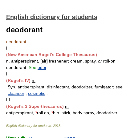
English dictionary for students
deodorant
deodorant
I
(New American Roget's College Thesaurus)
n.
antiperspirant, [air] freshener; cream, spray,
or
roll-on
deodorant.
See
odor
.
II
(Roget's IV)
n.
Syn.
antiperspirant, disinfectant, deodorizer, fumigator; see
cleanser
,
cosmetic
.
III
(Roget's 3 Superthesaurus)
n.
antiperspirant,
*
roll on,
*
b.o. stick, body spray, deodorizer.
English dictionary for students
.
2013
.