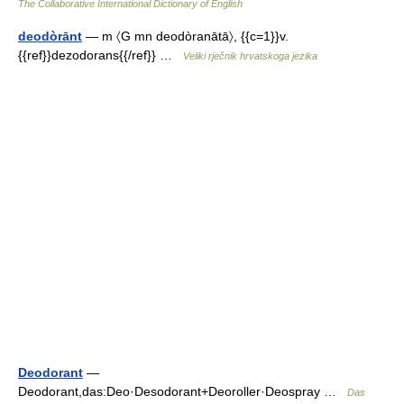
The Collaborative International Dictionary of English
deodòrānt
— m 〈G mn deodòranātā〉, {{c=1}}v.
{{ref}}dezodorans{{/ref}} …
Veliki rječnik hrvatskoga jezika
Deodorant
—
Deodorant,das:Deo·Desodorant+Deoroller·Deospray …
Das