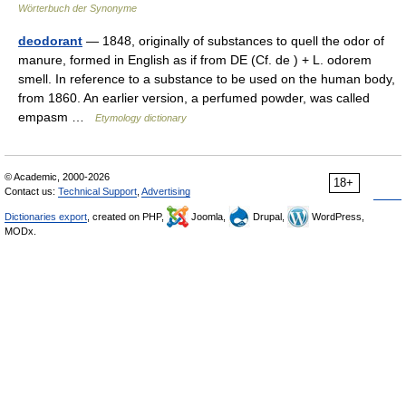
Wörterbuch der Synonyme
deodorant
— 1848, originally of substances to quell the odor of
manure, formed in English as if from DE (Cf. de ) + L. odorem
smell. In reference to a substance to be used on the human body,
from 1860. An earlier version, a perfumed powder, was called
empasm …
Etymology dictionary
© Academic, 2000-2026
18+
Contact us:
Technical Support
,
Advertising
Dictionaries export
, created on PHP,
Joomla,
Drupal,
WordPress,
MODx.