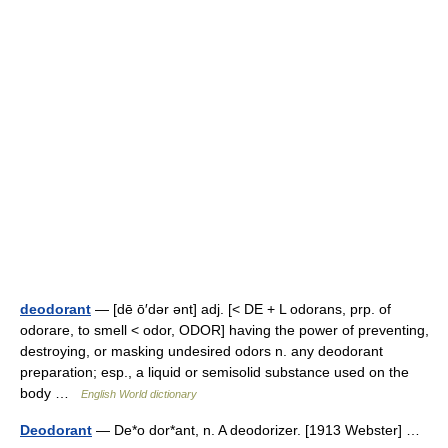
deodorant
— [dē ō′dər ənt] adj. [< DE + L odorans, prp. of
odorare, to smell < odor, ODOR] having the power of preventing,
destroying, or masking undesired odors n. any deodorant
preparation; esp., a liquid or semisolid substance used on the
body …
English World dictionary
Deodorant
— De*o dor*ant, n. A deodorizer. [1913 Webster] …