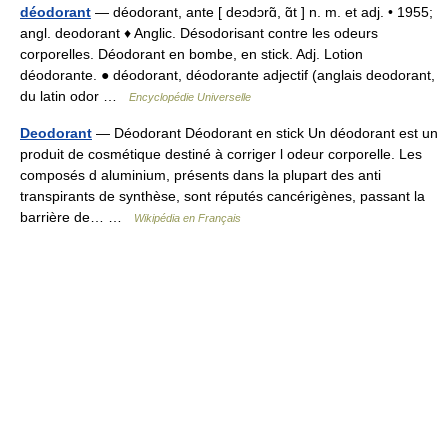
déodorant
— déodorant, ante [ deɔdɔrɑ̃, ɑ̃t ] n. m. et adj. • 1955;
angl. deodorant ♦ Anglic. Désodorisant contre les odeurs
corporelles. Déodorant en bombe, en stick. Adj. Lotion
déodorante. ● déodorant, déodorante adjectif (anglais deodorant,
du latin odor …
Encyclopédie Universelle
Deodorant
— Déodorant Déodorant en stick Un déodorant est un
produit de cosmétique destiné à corriger l odeur corporelle. Les
composés d aluminium, présents dans la plupart des anti
transpirants de synthèse, sont réputés cancérigènes, passant la
barrière de… …
Wikipédia en Français