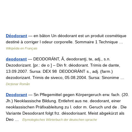
Déodorant
— en bâton Un déodorant est un produit cosmétique
destiné à corriger l odeur corporelle. Sommaire 1 Technique …
Wikipédia en Français
deodorant
— DEODORÁNT, Ă, deodoranţi, te, adj., s.n.
Dezodorizant. [pr.: de o ] – Din fr. déodorant. Trimis de dante,
13.09.2007. Sursa: DEX 98 DEODORÁNT s., adj. (farm.)
dezodorizant. Trimis de siveco, 05.08.2004. Sursa: Sinonime …
Dicționar Român
Deodorant
— Sn Pflegemittel gegen Körpergeruch erw. fach. (20.
Jh.) Neoklassische Bildung. Entlehnt aus ne. deodorant, einer
neoklassischen Präfixableitung zu l. odor m. Geruch und de . Die
Variante Desodorant folgt frz. désodorisant. Meist abgekürzt als
Deo …
Etymologisches Wörterbuch der deutschen sprache