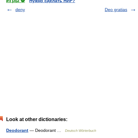
Игры ⚽
Нужно сделать НИР?
deny
Deo gratias
Look at other dictionaries:
Deodorant
— Deodorant …
Deutsch Wörterbuch